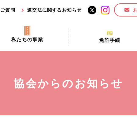
るご質問
道交法に関するお知らせ
私たちの事業
免許手続
交通安全活動推進センター事業
手続場所の対象者及び受
交通安全事業
更新できる期間
業
必要書類等
協会からのお知らせ
全協力金の活用事業
講習時間
ロ！思いやりの京都プロジェク