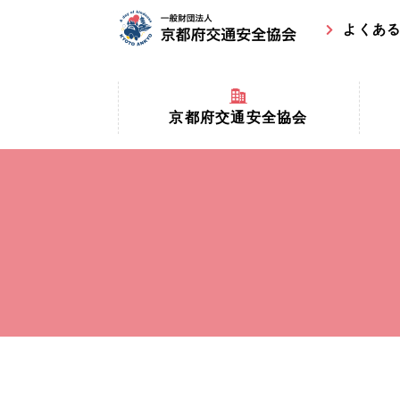
よくあ
京都府交通安全協会
京都府
京都府交通安全協会とは？
まちの
協会マスコットキャラクター
収益事
私たちの事業
交通安
協会所在地
事故ゼ
情報公開
ト