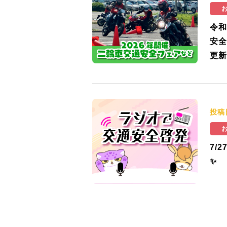
令和
安全
更新
投稿
7/
✨