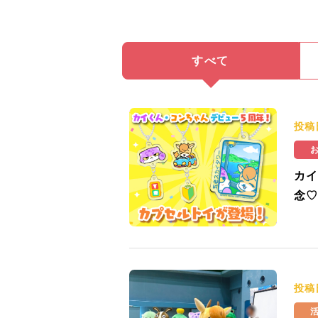
すべて
投稿
カイ
念♡
投稿