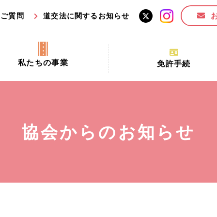
るご質問
道交法に関するお知らせ
私たちの事業
免許手続
交通安全活動推進センター事業
手続場所の対象者及び受
交通安全事業
更新できる期間
業
必要書類等
協会からのお知らせ
全協力金の活用事業
講習時間
ロ！思いやりの京都プロジェク