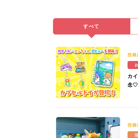
すべて
投稿
カイ
念♡
投稿