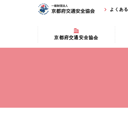
よくあ
京都府交通安全協会
京都府
京都府交通安全協会とは？
まちの
協会マスコットキャラクター
収益事
私たちの事業
交通安
協会所在地
事故ゼ
情報公開
ト