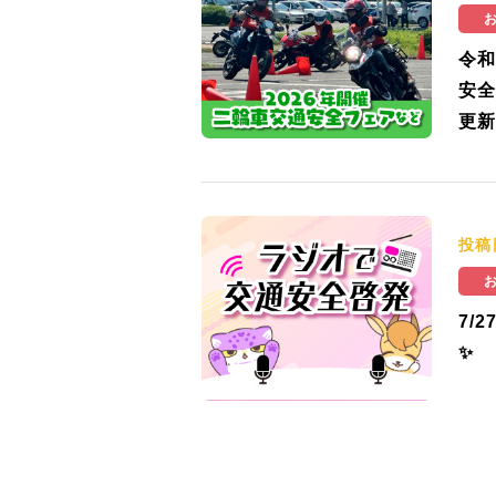
令和
安全
更新
投稿
7/
✨