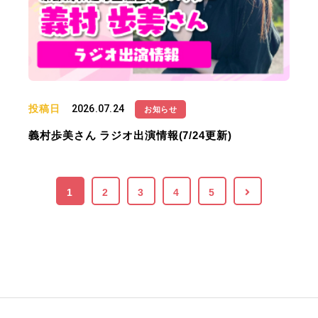
投稿日
2026.07.24
お知らせ
義村歩美さん ラジオ出演情報(7/24更新)
1
2
3
4
5