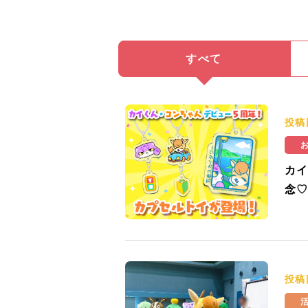
すべて
投稿
カイ
念♡
投稿