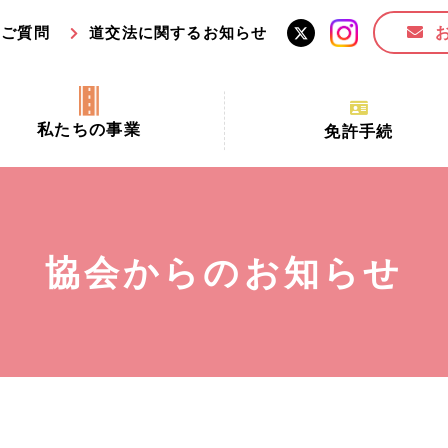
るご質問
道交法に関するお知らせ
私たちの事業
免許手続
交通安全活動推進センター事業
手続場所の対象者及び受
交通安全事業
更新できる期間
業
必要書類等
協会からのお知らせ
全協力金の活用事業
講習時間
ロ！思いやりの京都プロジェク