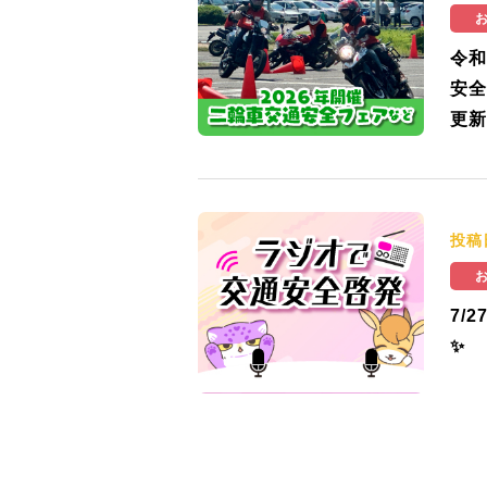
令和
安全
更新
投稿
7/
✨