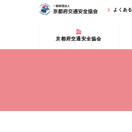
よくあ
京都府交通安全協会
京都府
京都府交通安全協会とは？
まちの
協会マスコットキャラクター
収益事
私たちの事業
交通安
協会所在地
事故ゼ
情報公開
ト