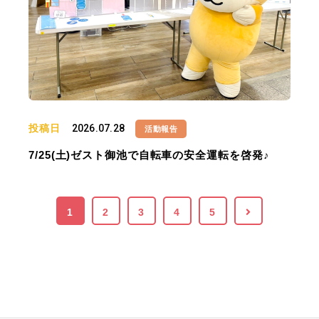
投稿日
2026.07.28
活動報告
7/25(土)ゼスト御池で自転車の安全運転を啓発♪
1
2
3
4
5