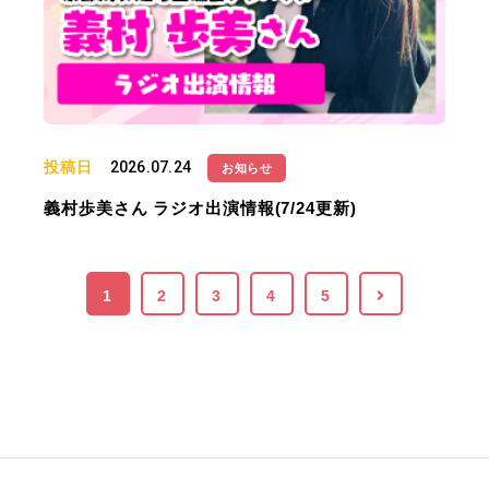
投稿日
2026.07.24
お知らせ
義村歩美さん ラジオ出演情報(7/24更新)
1
2
3
4
5