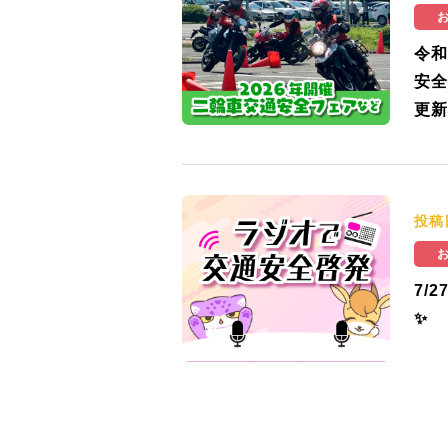
令和
安全
更新
投稿
7/
✨