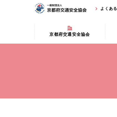
よくあ
京都府交通安全協会
京都府
京都府交通安全協会とは？
まちの
協会マスコットキャラクター
収益事
私たちの事業
交通安
協会所在地
事故ゼ
情報公開
ト