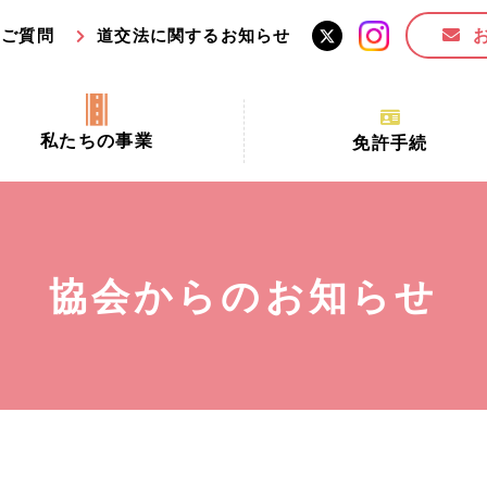
るご質問
道交法に関するお知らせ
私たちの事業
免許手続
交通安全活動推進センター事業
手続場所の対象者及び受
交通安全事業
更新できる期間
業
必要書類等
協会からのお知らせ
全協力金の活用事業
講習時間
ロ！思いやりの京都プロジェク