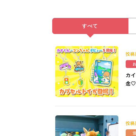
すべて
投稿
カイ
念♡
投稿