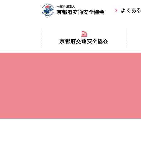
よくあ
京都府交通安全協会
京都府
京都府交通安全協会とは？
まちの
協会マスコットキャラクター
収益事
私たちの事業
交通安
協会所在地
事故ゼ
情報公開
ト