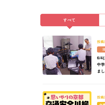
すべて
投稿
6/
中学
まし
投稿