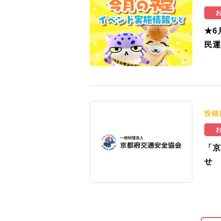
★6
民運
投稿
「京
せ