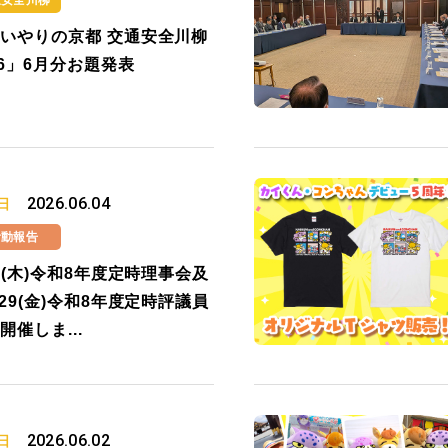
通安全川柳
いやりの京都 交通安全川柳
26」6月分お題発表
2026.06.04
日
活動報告
14(木)令和8年度定時理事会及
/29(金)令和8年度定時評議員
開催しま...
2026.06.02
日