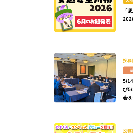
交
「思
20
投稿
5/
び5
会を
投稿