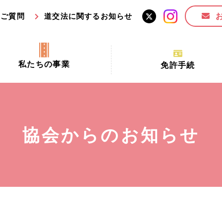
るご質問
道交法に関するお知らせ
私たちの事業
免許手続
交通安全活動推進センター事業
手続場所の対象者及び受
交通安全事業
更新できる期間
業
必要書類等
協会からのお知らせ
全協力金の活用事業
講習時間
ロ！思いやりの京都プロジェク