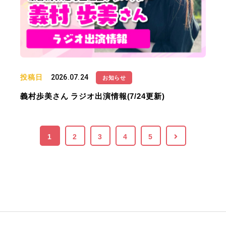
投稿日
2026.07.24
お知らせ
義村歩美さん ラジオ出演情報(7/24更新)
1
2
3
4
5