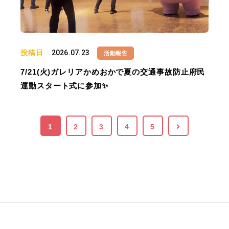
投稿日
2026.07.23
活動報告
7/21(火)ガレリアかめおかで夏の交通事故防止府民
運動スタート式に参加✨
1
2
3
4
5