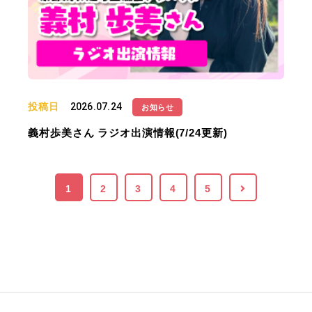
投稿日
2026.07.24
お知らせ
義村歩美さん ラジオ出演情報(7/24更新)
1
2
3
4
5