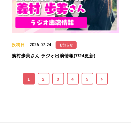
投稿日
2026.07.24
お知らせ
義村歩美さん ラジオ出演情報(7/24更新)
1
2
3
4
5