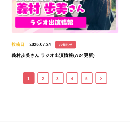
投稿日
2026.07.24
お知らせ
義村歩美さん ラジオ出演情報(7/24更新)
1
2
3
4
5