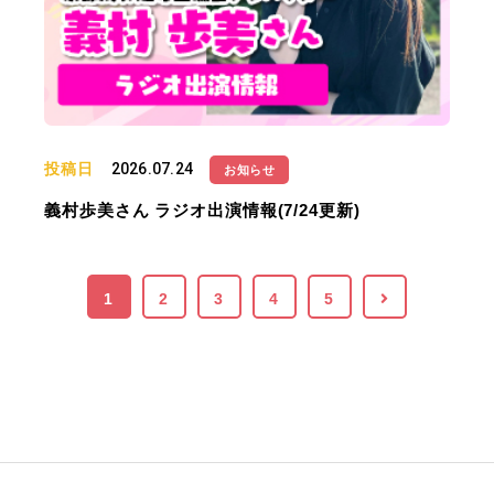
投稿日
2026.07.24
お知らせ
義村歩美さん ラジオ出演情報(7/24更新)
1
2
3
4
5