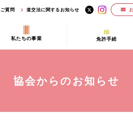
るご質問
道交法に関するお知らせ
私たちの事業
免許手続
交通安全活動推進センター事業
手続場所の対象者及び受
交通安全事業
更新できる期間
業
必要書類等
協会からのお知らせ
全協力金の活用事業
講習時間
ロ！思いやりの京都プロジェク