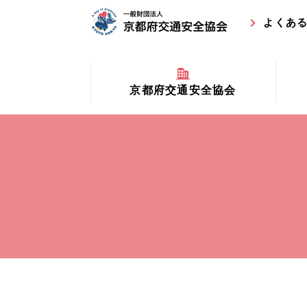
よくあ
京都府交通安全協会
京都府
京都府交通安全協会とは？
まちの
協会マスコットキャラクター
収益事
私たちの事業
交通安
協会所在地
事故ゼ
情報公開
ト