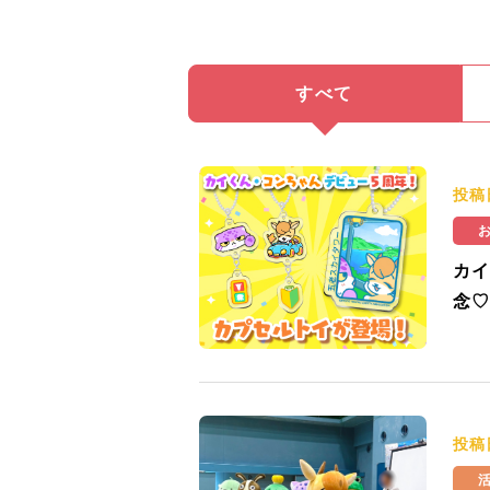
すべて
投稿
カイ
念♡
投稿