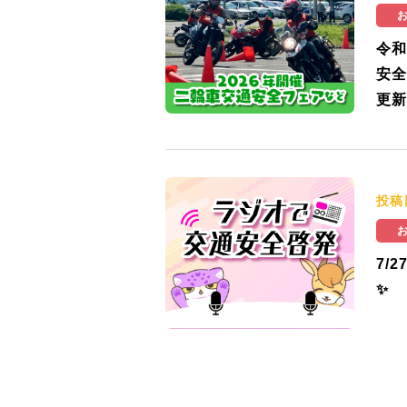
令和
安全
更新
投稿
7/
✨