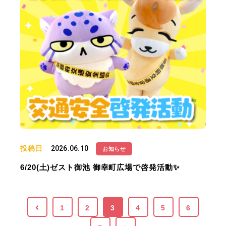
投稿日
2026.06.10
お知らせ
6/20(土)ゼスト御池 御幸町広場で啓発活動✨
1
2
3
4
5
6