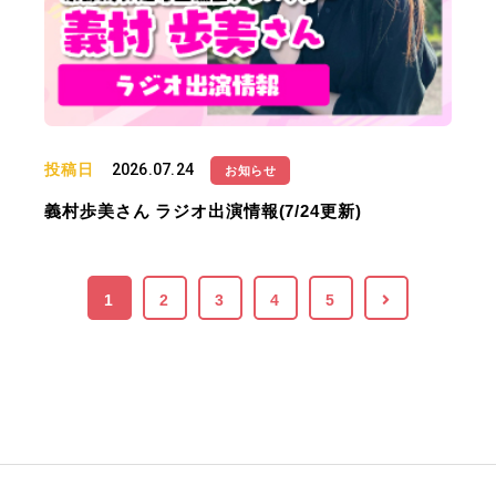
投稿日
2026.07.24
お知らせ
義村歩美さん ラジオ出演情報(7/24更新)
1
2
3
4
5