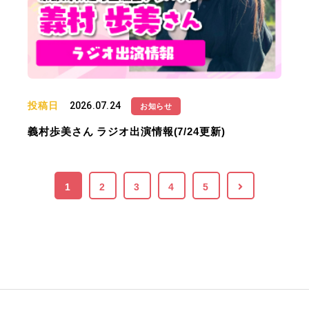
投稿日
2026.07.24
お知らせ
義村歩美さん ラジオ出演情報(7/24更新)
1
2
3
4
5