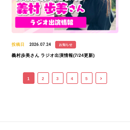
投稿日
2026.07.24
お知らせ
義村歩美さん ラジオ出演情報(7/24更新)
1
2
3
4
5