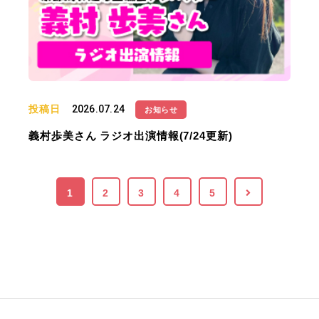
投稿日
2026.07.24
お知らせ
義村歩美さん ラジオ出演情報(7/24更新)
1
2
3
4
5