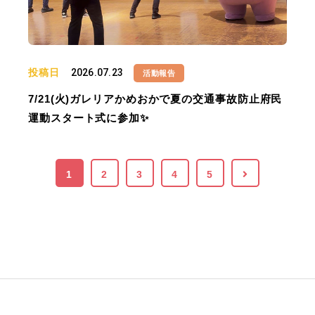
投稿日
2026.07.23
活動報告
7/21(火)ガレリアかめおかで夏の交通事故防止府民
運動スタート式に参加✨
1
2
3
4
5