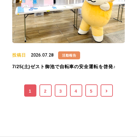
投稿日
2026.07.28
活動報告
7/25(土)ゼスト御池で自転車の安全運転を啓発♪
1
2
3
4
5