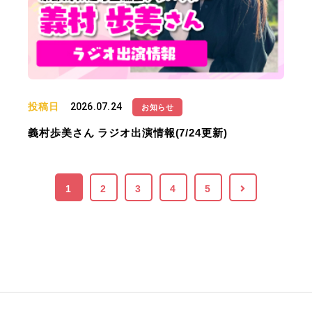
投稿日
2026.07.24
お知らせ
義村歩美さん ラジオ出演情報(7/24更新)
1
2
3
4
5