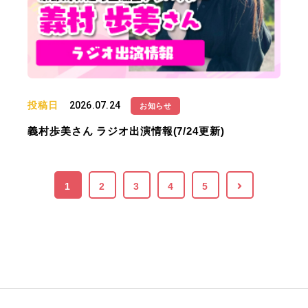
投稿日
2026.07.24
お知らせ
義村歩美さん ラジオ出演情報(7/24更新)
1
2
3
4
5