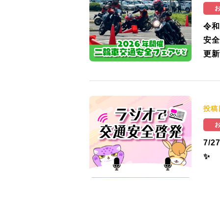
令和
安全
更新
投稿
7/
✨