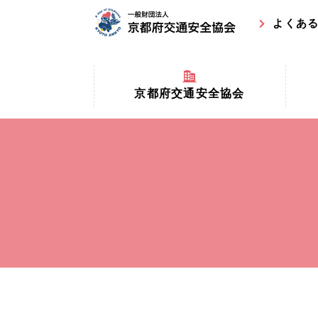
よくあ
京都府交通安全協会
京都府
京都府交通安全協会とは？
まちの
協会マスコットキャラクター
収益事
私たちの事業
交通安
協会所在地
事故ゼ
情報公開
ト