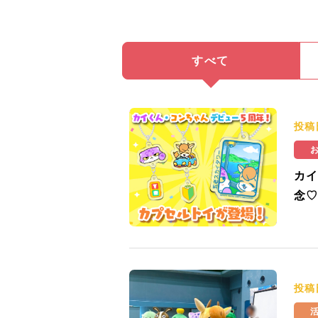
すべて
投稿
カイ
念♡
投稿