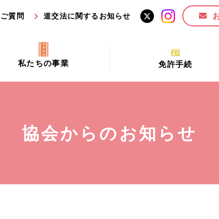
るご質問
道交法に関するお知らせ
私たちの事業
免許手続
交通安全活動推進センター事業
手続場所の対象者及び受
交通安全事業
更新できる期間
業
必要書類等
協会からのお知らせ
全協力金の活用事業
講習時間
ロ！思いやりの京都プロジェク