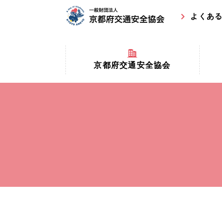
よくあ
京都府交通安全協会
京都府
京都府交通安全協会とは？
まちの
協会マスコットキャラクター
収益事
私たちの事業
交通安
協会所在地
事故ゼ
情報公開
ト