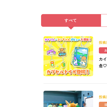
すべて
投稿
カイ
念♡
投稿