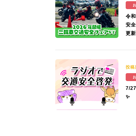
令和
安全
更新
投稿
7/
✨