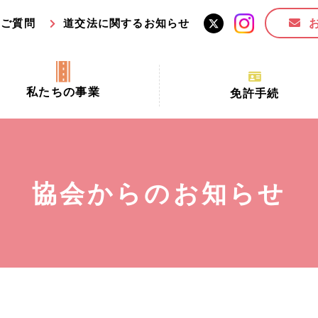
るご質問
道交法に関するお知らせ
私たちの事業
免許手続
交通安全活動推進センター事業
手続場所の対象者及び受
交通安全事業
更新できる期間
業
必要書類等
協会からのお知らせ
全協力金の活用事業
講習時間
ロ！思いやりの京都プロジェク