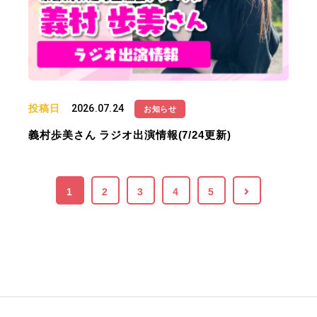
投稿日
2026.07.24
お知らせ
義村歩美さん ラジオ出演情報(7/24更新)
1
2
3
4
5