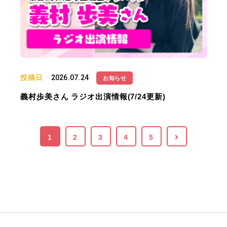
投稿日
2026.07.24
お知らせ
義村歩美さん ラジオ出演情報(7/24更新)
1
2
3
4
5