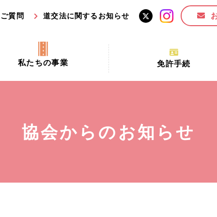
るご質問
道交法に関するお知らせ
私たちの事業
免許手続
交通安全活動推進センター事業
手続場所の対象者及び受
交通安全事業
更新できる期間
業
必要書類等
協会からのお知らせ
全協力金の活用事業
講習時間
ロ！思いやりの京都プロジェク