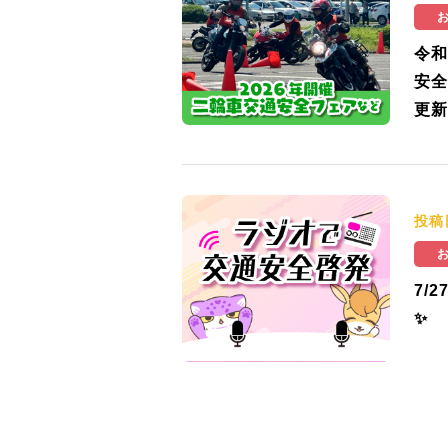
令和
安全
更新
投稿
7/
✨