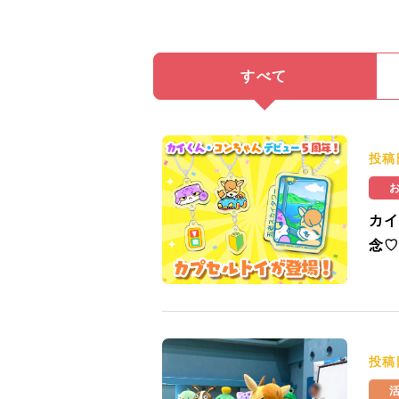
すべて
投稿
カイ
念♡
投稿