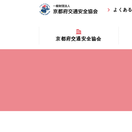
よくあ
京都府交通安全協会
京都府
京都府交通安全協会とは？
まちの
協会マスコットキャラクター
収益事
私たちの事業
交通安
協会所在地
事故ゼ
情報公開
ト