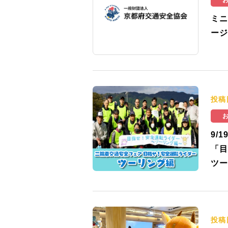
ミニ
ージ
投稿
9/
「目
ツー
投稿