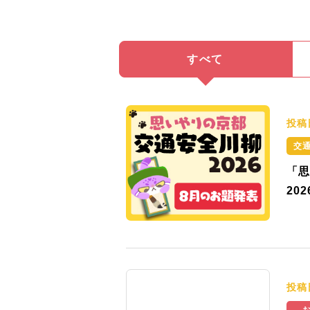
すべて
投稿
交
「思
20
投稿