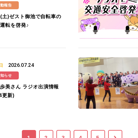
活動報告
25(土)ゼスト御池で自転車の
運転を啓発♪
2026.07.24
日
お知らせ
歩美さん ラジオ出演情報
24更新)
1
2
3
4
5