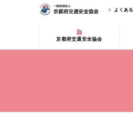
よくあ
京都府交通安全協会
京都府
京都府交通安全協会とは？
まちの
協会マスコットキャラクター
収益事
私たちの事業
交通安
協会所在地
事故ゼ
情報公開
ト