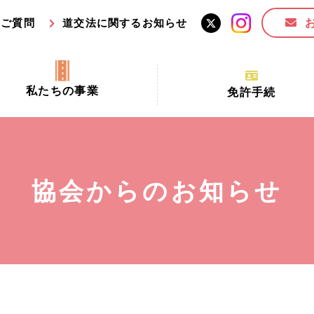
るご質問
道交法に関するお知らせ
私たちの事業
免許手続
交通安全活動推進センター事業
手続場所の対象者及び受
交通安全事業
更新できる期間
業
必要書類等
協会からのお知らせ
全協力金の活用事業
講習時間
ロ！思いやりの京都プロジェク