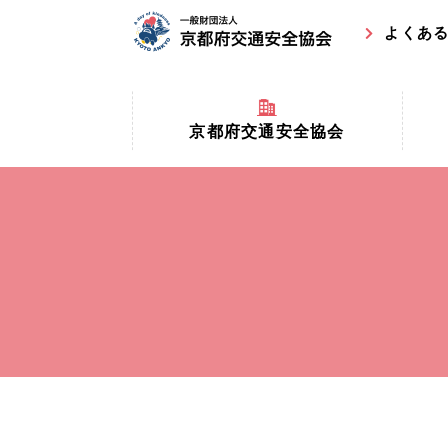
よくあ
京都府交通安全協会
京都府
京都府交通安全協会とは？
まちの
協会マスコットキャラクター
収益事
私たちの事業
交通安
協会所在地
事故ゼ
情報公開
ト