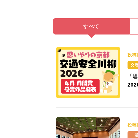
すべて
投稿
交
「思
20
投稿