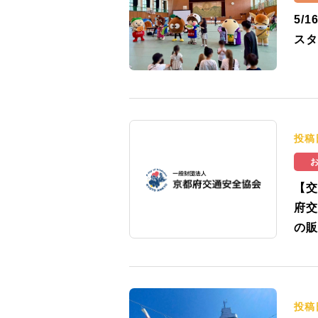
5/
スタ
投稿
【交
府交
の販
投稿