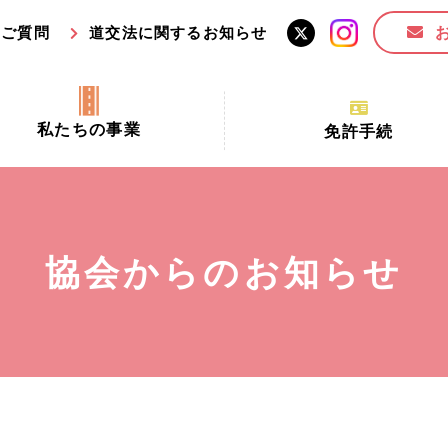
るご質問
道交法に関するお知らせ
私たちの事業
免許手続
交通安全活動推進センター事業
手続場所の対象者及び受
交通安全事業
更新できる期間
業
必要書類等
協会からのお知らせ
全協力金の活用事業
講習時間
ロ！思いやりの京都プロジェク