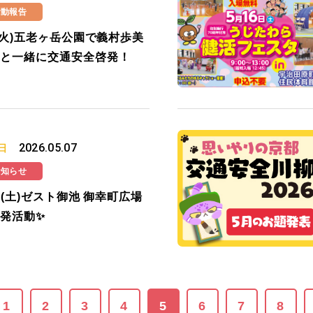
活動報告
5(火)五老ヶ岳公園で義村歩美
と一緒に交通安全啓発！
2026.05.07
日
お知らせ
16(土)ゼスト御池 御幸町広場
発活動✨
1
2
3
4
5
6
7
8