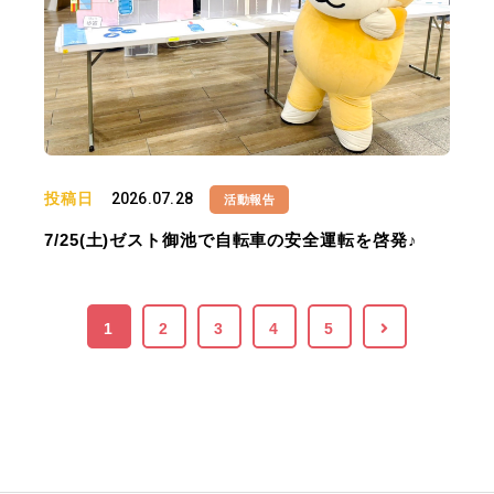
投稿日
2026.07.28
活動報告
7/25(土)ゼスト御池で自転車の安全運転を啓発♪
1
2
3
4
5