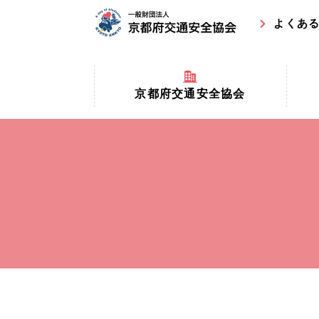
よくあ
京都府交通安全協会
京都府
京都府交通安全協会とは？
まちの
協会マスコットキャラクター
収益事
私たちの事業
交通安
協会所在地
事故ゼ
情報公開
ト