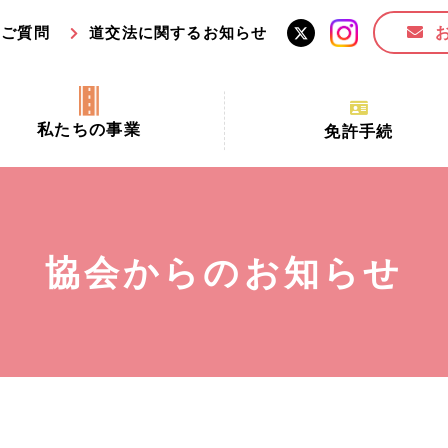
るご質問
道交法に関するお知らせ
私たちの事業
免許手続
交通安全活動推進センター事業
手続場所の対象者及び受
交通安全事業
更新できる期間
業
必要書類等
協会からのお知らせ
全協力金の活用事業
講習時間
ロ！思いやりの京都プロジェク