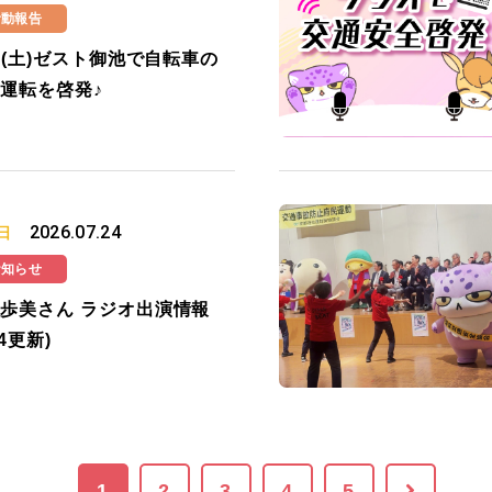
活動報告
25(土)ゼスト御池で自転車の
運転を啓発♪
2026.07.24
日
お知らせ
歩美さん ラジオ出演情報
24更新)
1
2
3
4
5