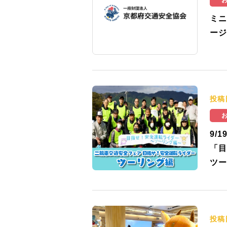
ミニ
ージ
投稿
9/
「目
ツー
投稿