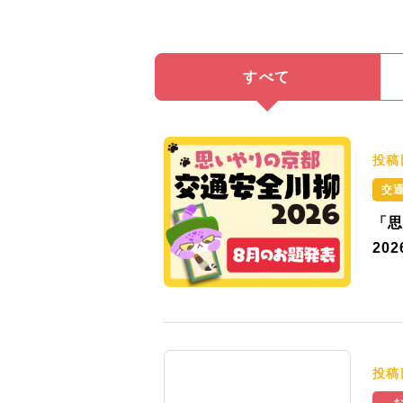
すべて
投稿
交
「思
20
投稿