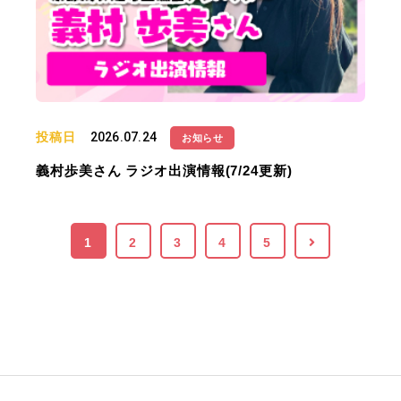
投稿日
2026.07.24
お知らせ
義村歩美さん ラジオ出演情報(7/24更新)
1
2
3
4
5