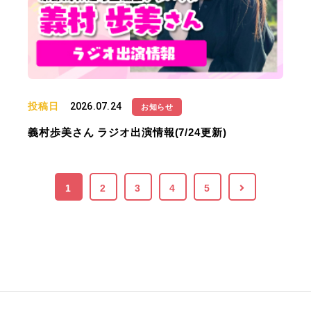
投稿日
2026.07.24
お知らせ
義村歩美さん ラジオ出演情報(7/24更新)
1
2
3
4
5