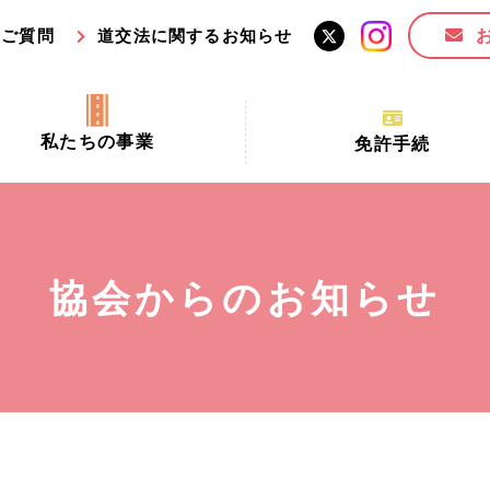
るご質問
道交法に関するお知らせ
私たちの事業
免許手続
交通安全活動推進センター事業
手続場所の対象者及び受
交通安全事業
更新できる期間
業
必要書類等
協会からのお知らせ
全協力金の活用事業
講習時間
ロ！思いやりの京都プロジェク