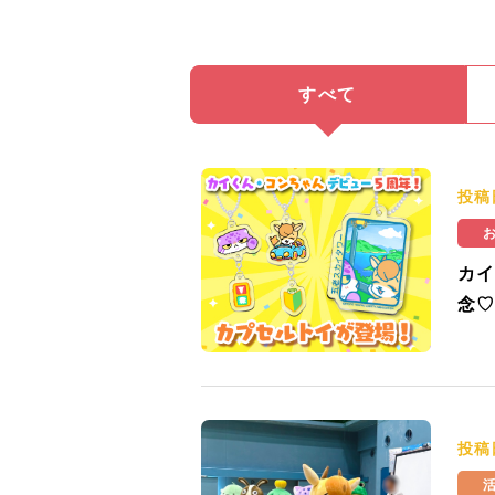
すべて
投稿
カイ
念♡
投稿