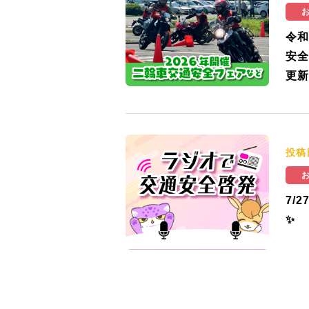
令和
安全
更新
投稿
7/
✨