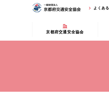
よくあ
京都府交通安全協会
京都府
京都府交通安全協会とは？
まちの
協会マスコットキャラクター
収益事
私たちの事業
交通安
協会所在地
事故ゼ
情報公開
ト