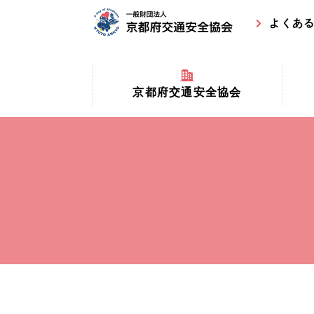
よくあ
京都府交通安全協会
京都府
京都府交通安全協会とは？
まちの
協会マスコットキャラクター
収益事
私たちの事業
交通安
協会所在地
事故ゼ
情報公開
ト