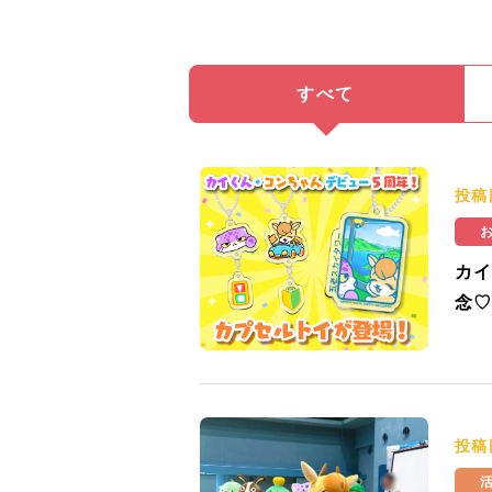
すべて
投稿
カイ
念♡
投稿