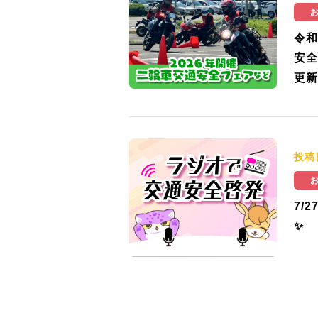
令和
安全
更新
投稿
7/
✨