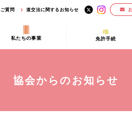
るご質問
道交法に関するお知らせ
私たちの事業
免許手続
交通安全活動推進センター事業
手続場所の対象者及び受
交通安全事業
更新できる期間
業
必要書類等
協会からのお知らせ
全協力金の活用事業
講習時間
ロ！思いやりの京都プロジェク