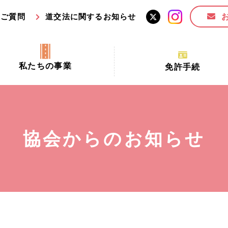
るご質問
道交法に関するお知らせ
私たちの事業
免許手続
交通安全活動推進センター事業
手続場所の対象者及び受
交通安全事業
更新できる期間
業
必要書類等
協会からのお知らせ
全協力金の活用事業
講習時間
ロ！思いやりの京都プロジェク