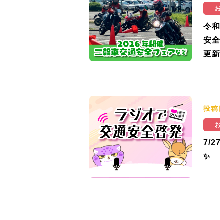
令和
安全
更新
投稿
7/
✨