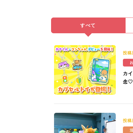
すべて
投稿
カイ
念♡
投稿