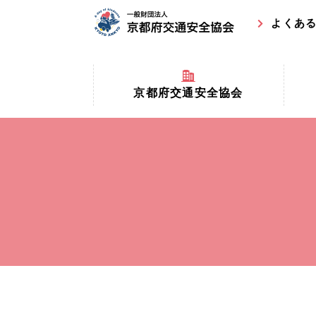
よくあ
京都府交通安全協会
京都府
京都府交通安全協会とは？
まちの
協会マスコットキャラクター
収益事
私たちの事業
交通安
協会所在地
事故ゼ
情報公開
ト