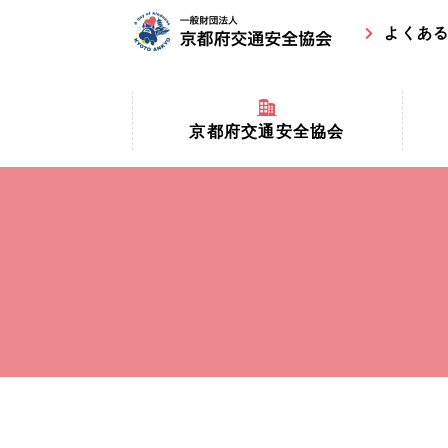
よくあ
京都府交通安全協会
京都府
京都府交通安全協会とは？
まちの
協会マスコットキャラクター
収益事
私たちの事業
交通安
協会所在地
事故ゼ
情報公開
ト