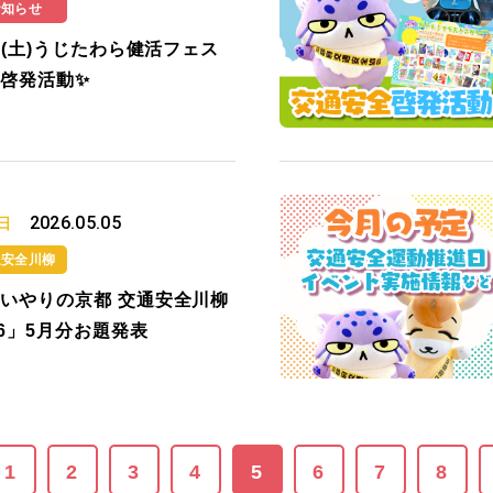
お知らせ
16(土)うじたわら健活フェス
啓発活動✨
2026.05.05
日
通安全川柳
いやりの京都 交通安全川柳
26」5月分お題発表
1
2
3
4
5
6
7
8