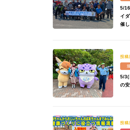
5/
イダ
催し
投稿
5/
の安
投稿