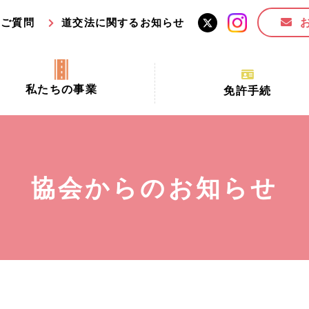
るご質問
道交法に関するお知らせ
私たちの事業
免許手続
交通安全活動推進センター事業
手続場所の対象者及び受
交通安全事業
更新できる期間
業
必要書類等
協会からのお知らせ
全協力金の活用事業
講習時間
ロ！思いやりの京都プロジェク