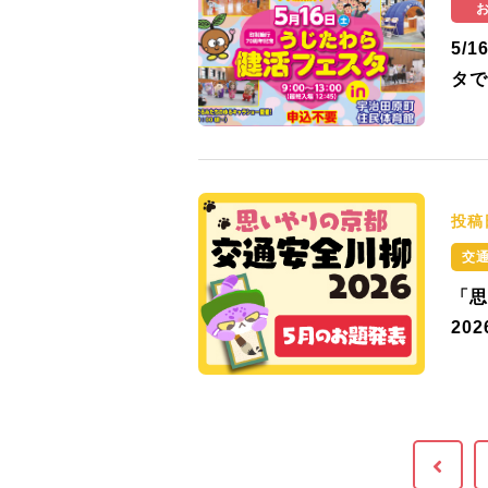
5/
タで
投稿
交
「思
20