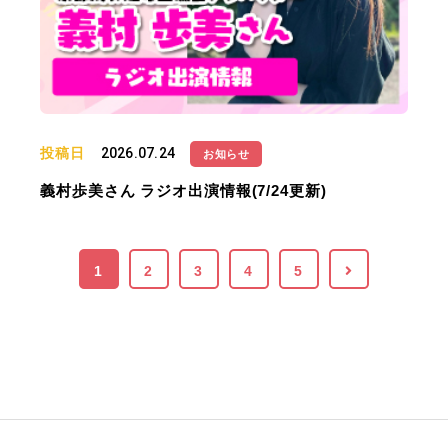
投稿日
2026.07.24
お知らせ
義村歩美さん ラジオ出演情報(7/24更新)
1
2
3
4
5