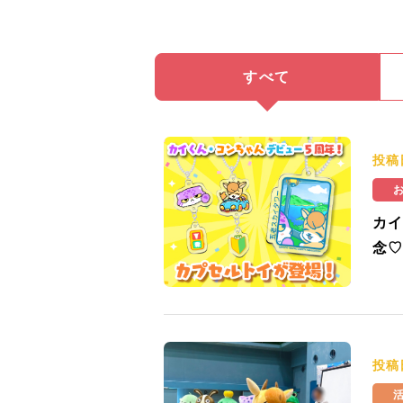
すべて
投稿
カイ
念♡
投稿