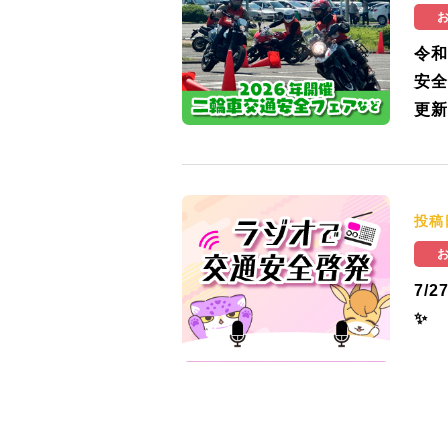
令和
安全
更新
投稿
7/
✨