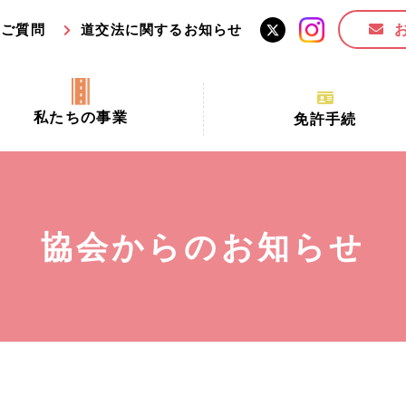
るご質問
道交法に関するお知らせ
私たちの事業
免許手続
交通安全活動推進センター事業
手続場所の対象者及び受
交通安全事業
更新できる期間
業
必要書類等
協会からのお知らせ
全協力金の活用事業
講習時間
ロ！思いやりの京都プロジェク