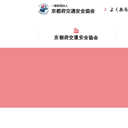
よくあ
京都府交通安全協会
京都府
京都府交通安全協会とは？
まちの
協会マスコットキャラクター
収益事
私たちの事業
交通安
協会所在地
事故ゼ
情報公開
ト