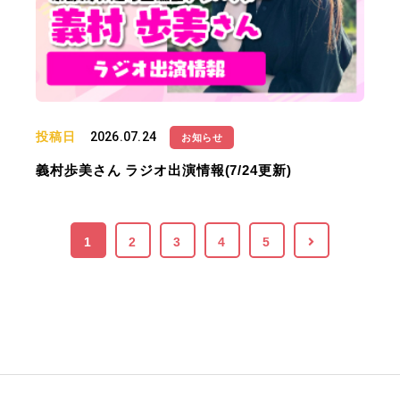
投稿日
2026.07.24
お知らせ
義村歩美さん ラジオ出演情報(7/24更新)
1
2
3
4
5