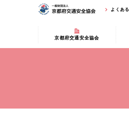
よくあ
京都府交通安全協会
京都府
京都府交通安全協会とは？
まちの
協会マスコットキャラクター
収益事
私たちの事業
交通安
協会所在地
事故ゼ
情報公開
ト