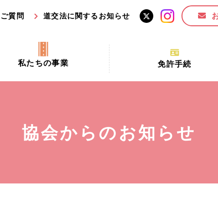
るご質問
道交法に関するお知らせ
私たちの事業
免許手続
交通安全活動推進センター事業
手続場所の対象者及び受
交通安全事業
更新できる期間
業
必要書類等
協会からのお知らせ
全協力金の活用事業
講習時間
ロ！思いやりの京都プロジェク