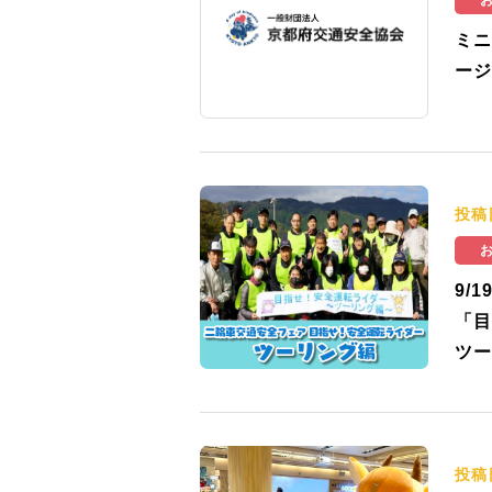
ミニ
ージ
投稿
9/
「目
ツー
投稿