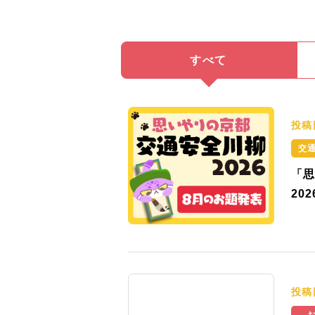
すべて
投稿
交
「思
20
投稿