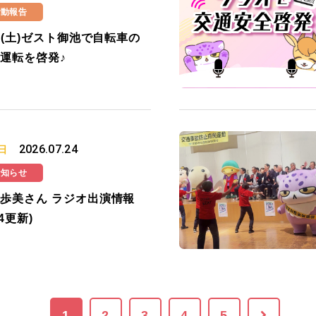
活動報告
25(土)ゼスト御池で自転車の
運転を啓発♪
2026.07.24
日
お知らせ
歩美さん ラジオ出演情報
24更新)
1
2
3
4
5