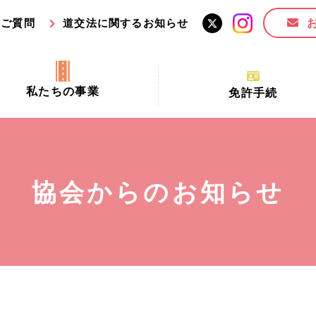
るご質問
道交法に関するお知らせ
私たちの事業
免許手続
交通安全活動推進センター事業
手続場所の対象者及び受
交通安全事業
更新できる期間
業
必要書類等
協会からのお知らせ
全協力金の活用事業
講習時間
ロ！思いやりの京都プロジェク