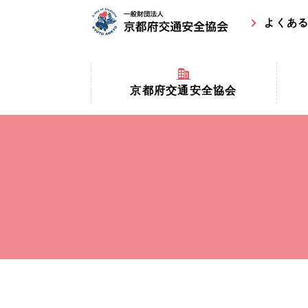
よくあ
京都府交通安全協会
京都府
京都府交通安全協会とは？
まちの
協会マスコットキャラクター
収益事
私たちの事業
交通安
協会所在地
事故ゼ
情報公開
ト