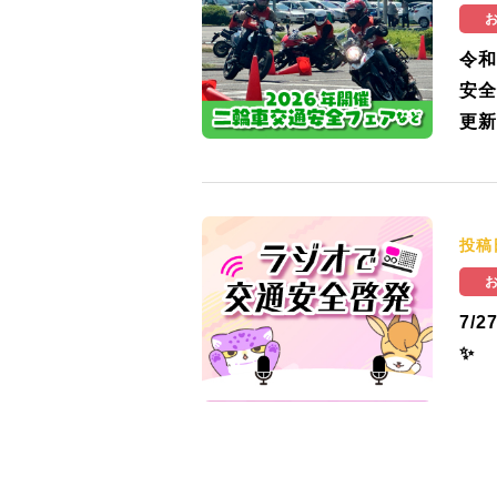
令和
安全
更新
投稿
7/
✨