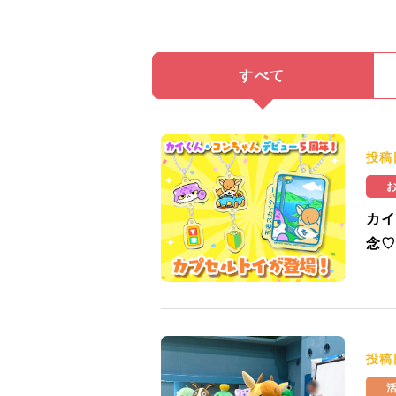
すべて
投稿
カイ
念♡
投稿