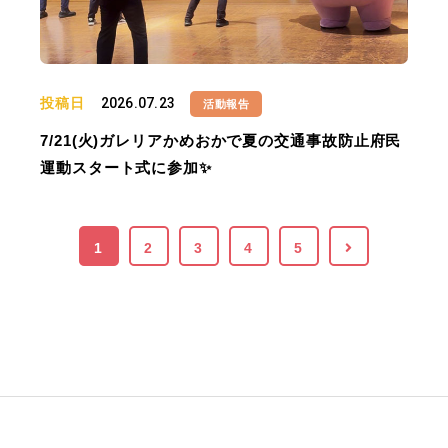
投稿日
2026.07.23
活動報告
7/21(火)ガレリアかめおかで夏の交通事故防止府民
運動スタート式に参加✨
1
2
3
4
5