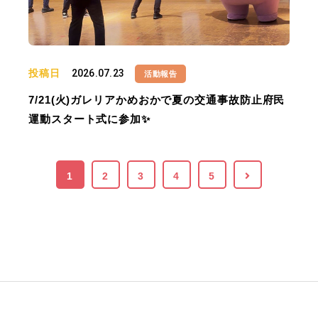
投稿日
2026.07.23
活動報告
7/21(火)ガレリアかめおかで夏の交通事故防止府民
運動スタート式に参加✨
1
2
3
4
5