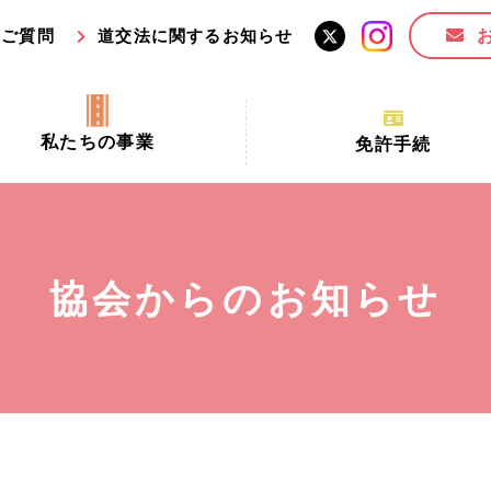
るご質問
道交法に関するお知らせ
私たちの事業
免許手続
交通安全活動推進センター事業
手続場所の対象者及び受
交通安全事業
更新できる期間
業
必要書類等
協会からのお知らせ
全協力金の活用事業
講習時間
ロ！思いやりの京都プロジェク