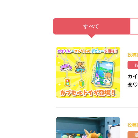
すべて
投稿
カイ
念♡
投稿