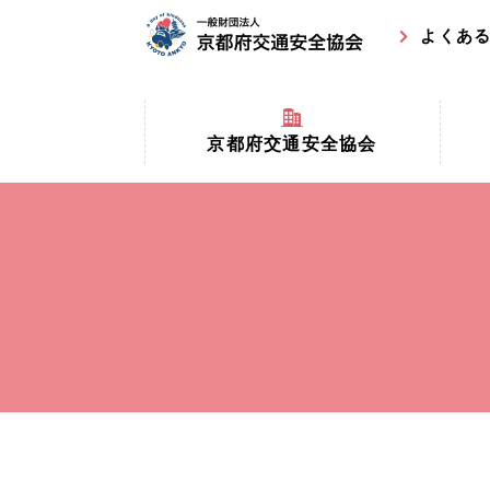
よくあ
京都府交通安全協会
京都府
京都府交通安全協会とは？
まちの
協会マスコットキャラクター
収益事
私たちの事業
交通安
協会所在地
事故ゼ
情報公開
ト