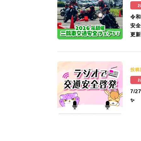
令和
安全
更新
投稿
7/
✨