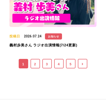
投稿日
2026.07.24
お知らせ
義村歩美さん ラジオ出演情報(7/24更新)
1
2
3
4
5