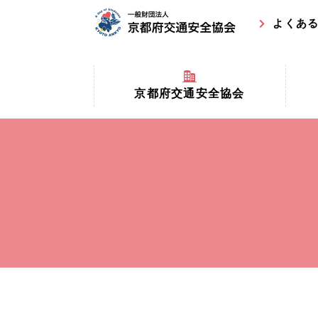
よくあ
京都府交通安全協会
京都府
京都府交通安全協会とは？
まちの
協会マスコットキャラクター
収益事
私たちの事業
交通安
協会所在地
事故ゼ
情報公開
ト