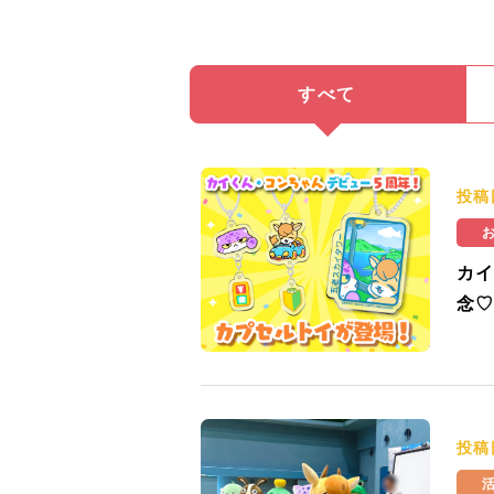
すべて
投稿
カイ
念♡
投稿