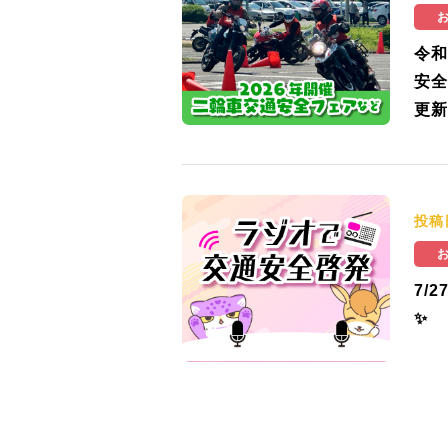
令和
安全
更新
投稿
7/
✨