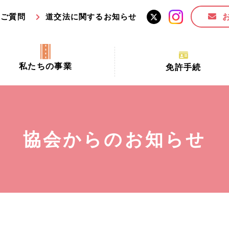
るご質問
道交法に関するお知らせ
私たちの事業
免許手続
交通安全活動推進センター事業
手続場所の対象者及び受
交通安全事業
更新できる期間
業
必要書類等
協会からのお知らせ
全協力金の活用事業
講習時間
ロ！思いやりの京都プロジェク