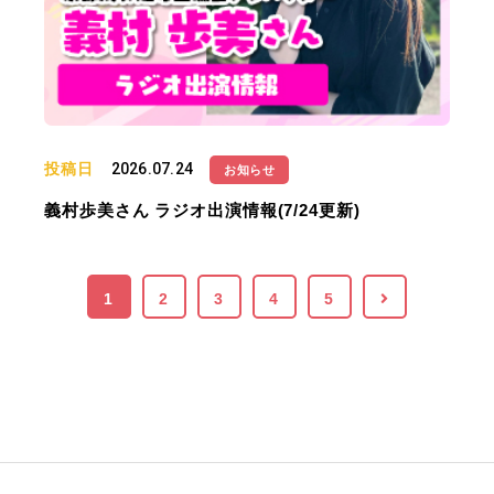
投稿日
2026.07.24
お知らせ
義村歩美さん ラジオ出演情報(7/24更新)
1
2
3
4
5